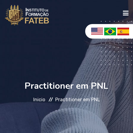
INICIO
INSTITUCIONAL
CURSOS
Practitioner em PNL
Inicio
Practitioner em PNL
POLOS
CONSULTAS